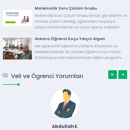
öğrenci koçu, bu zorlukların üstesinden gelmek için
Matematik Soru Çözüm Grubu
harika bir fırsattır. Peki, bu...
Matematik Soru Çözüm Grubu ile hızlı geri bildirim ve
anında çözüm desteği, öğrencilerin başarıya
ulaşmasında kritik bir rol oynar. İşte bu noktada
WhatsApp üzerinden Matematik Soru Çözüm
Ankara Öğrenci Koçu Yalçın Algan
Grubu hizmeti, öğrencilerin matematik...
Her öğrencinin öğrenme yöntemi, ihtiyaçları ve
hedefleri farklıdır. Bu yüzden Öğrenci Koçu Yalçın
ALGAN kişiye özel hazırlanmış bir eğitim programı
sizlere Ücretsiz sunmaktadır. Ücretsiz öğrenciye özel
program, bireyin güçlü ve...
Veli ve Ögrenci Yorumları
Abdullah E.