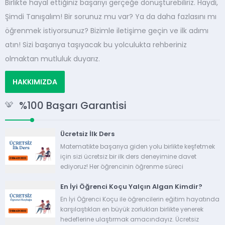
Birlikte hayal ettiğiniz başarıyı gerçeğe dönüştürebiliriz. Haydi,
Şimdi Tanışalım! Bir sorunuz mu var? Ya da daha fazlasını mı
öğrenmek istiyorsunuz? Bizimle iletişime geçin ve ilk adımı
atın! Sizi başarıya taşıyacak bu yolculukta rehberiniz
olmaktan mutluluk duyarız.
HAKKIMIZDA
%100 Başarı Garantisi
Ücretsiz İlk Ders
Matematikte başarıya giden yolu birlikte keşfetmek
için sizi ücretsiz bir ilk ders deneyimine davet
ediyoruz! Her öğrencinin öğrenme süreci
benzersizdir ve biz de bu süreçte ihtiyaçlarınıza en
En İyi Öğrenci Koçu Yalçın Algan Kimdir?
uygun yöntemi belirlemek...
En İyi Öğrenci Koçu ile öğrencilerin eğitim hayatında
karşılaştıkları en büyük zorlukları birlikte yenerek
hedeflerine ulaştırmak amacındayız. Ücretsiz