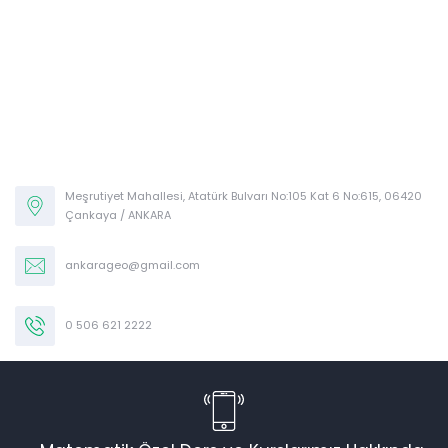
Meşrutiyet Mahallesi, Atatürk Bulvarı No:105 Kat 6 No:615, 06420
Çankaya / ANKARA
ankarageo@gmail.com
Yalçın ALGAN
0 506 621 2222